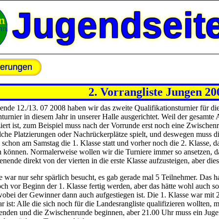
Ju­gend­sei­t
nerungen
2. Vorrangliste Jungen 20
e 12./13. 07 2008 haben wir das zweite Qualifikationsturnier für die
nturnier in diesem Jahr in unserer Halle ausgerichtet. Weil der gesamte 
iert ist, zum Beispiel muss nach der Vorrunde erst noch eine Zwischen
he Platzierungen oder Nachrückerplätze spielt, und deswegen muss die
 schon am Samstag die 1. Klasse statt und vorher noch die 2. Klasse, d
n können. Normalerweise wollen wir die Turniere immer so ansetzen, da
ende direkt von der vierten in die erste Klasse aufzusteigen, aber dies
e war nur sehr spärlich besucht, es gab gerade mal 5 Teilnehmer. Das ha
och vor Beginn der 1. Klasse fertig werden, aber das hätte wohl auch s
wobei der Gewinner dann auch aufgestiegen ist. Die 1. Klasse war mit 
r ist: Alle die sich noch für die Landesrangliste qualifizieren wollten, 
enden und die Zwischenrunde beginnen, aber 21.00 Uhr muss ein Jugen