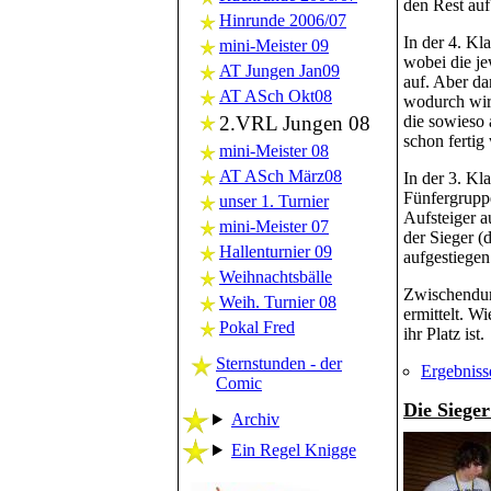
den Rest auf
Hinrunde 2006/07
In der 4. Kl
mini-Meister 09
wobei die je
AT Jungen Jan09
auf. Aber da
AT ASch Okt08
wodurch wir 
2.VRL Jungen 08
die sowieso 
schon fertig
mini-Meister 08
AT ASch März08
In der 3. Kl
Fünfergruppe
unser 1. Turnier
Aufsteiger a
mini-Meister 07
der Sieger (
Hallenturnier 09
aufgestiegen 
Weihnachtsbälle
Zwischendurc
Weih. Turnier 08
ermittelt. W
Pokal Fred
ihr Platz ist.
Sternstunden - der
Ergebniss
Comic
Die Sieger
Archiv
Ein Regel Knigge