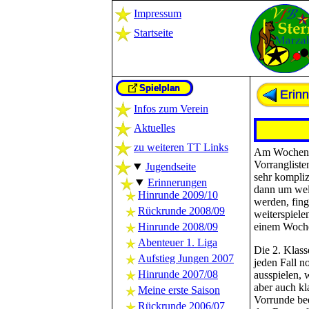
Impressum
Startseite
Spielplan
Erin
Infos zum Verein
Aktuelles
zu weiteren TT Links
Am Wochenend
Vorrangliste
Jugendseite
sehr kompliz
Erinnerungen
dann um welc
Hinrunde 2009/10
werden, fing
Rückrunde 2008/09
weiterspiele
Hinrunde 2008/09
einem Wochen
Abenteuer 1. Liga
Die 2. Klass
Aufstieg Jungen 2007
jeden Fall n
Hinrunde 2007/08
ausspielen, 
aber auch kla
Meine erste Saison
Vorrunde be
Rückrunde 2006/07