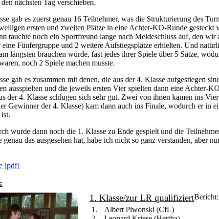
 den nächsten Tag verschieben.
asse gab es zuerst genau 16 Teilnehmer, was die Strukturierung des Turn
weiligen ersten und zweiten Plätze in eine Achter-KO-Runde gesteckt 
nn tauchte noch ein Sportfreund lange nach Meldeschluss auf, den wi
eine Fünfergruppe und 2 weitere Aufstiegsplätze erhielten. Und natürli
am längsten brauchen würde, fast jedes ihrer Spiele über 5 Sätze, wod
 waren, noch 2 Spiele machen musste.
asse gab es zusammen mit denen, die aus der 4. Klasse aufgestiegen sin
n ausspielten und die jeweils ersten Vier spielten dann eine Achter-K
us der 4. Klasse schlugen sich sehr gut. Zwei von ihnen kamen ins Vier
der Gewinner der 4. Klasse) kam dann auch ins Finale, wodurch er in ei
ist.
h wurde dann noch die 1. Klasse zu Ende gespielt und die Teilnehmer
ie genau das ausgesehen hat, habe ich nicht so ganz verstanden, aber nun
e [pdf]
:
1. Klasse/zur LR qualifiziert
Bericht:
Albert Piwonski (CfL)
Leonard Kriese (Hertha)